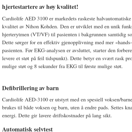
hjertestartere av høy kvalitet!
Cardiolife AED 3100 er markedets raskeste halvautomatiske h
kvalitet av Nihon Kohden. Den er utviklet med en unik funks
hjerterytmen (VT/VF) til pasienten i bakgrunnen samtidig s
Dette sørger for en effektiv gjenopplivning med mer «hands-
pasienten. Før EKG-analysen er avsluttet, starter den forbered
levere et støt på feil tidspunkt). Dette betyr en svært rask pr
mulige støt og 8 sekunder fra EKG til første mulige støt.
Defibrillering av barn
Cardiolife AED-3100 er utstyrt med en spesiell voksen/bar
brukes til både voksen og barn, uten å endre pads. Settes k
energi. Dette gir lavere driftskostnader på lang sikt.
Automatisk selvtest