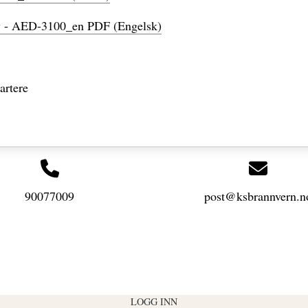
ty - AED-3100_en PDF (Engelsk)
artere
90077009
post@ksbrannvern.n
LOGG INN