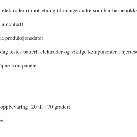
r elektroder (i motsetning til mange andre som har barnenøkkel
r umontert)
ra produksjonsdato)
ag testes batteri, elektroder og viktige komponenter i hjertest
e åpne frontpanelet.
(oppbevaring -20 til +70 grader)
et