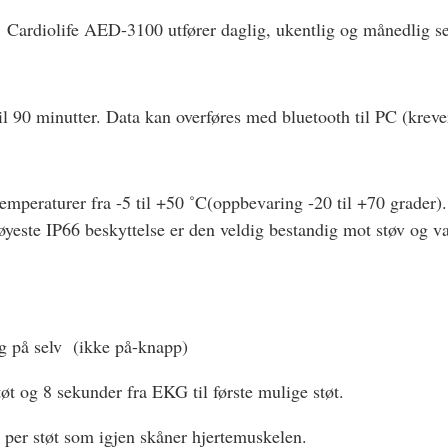
Cardiolife AED-3100 utfører daglig, ukentlig og månedlig se
il 90 minutter. Data kan overføres med bluetooth til PC (krev
peraturer fra -5 til +50 ˚C(oppbevaring -20 til +70 grader)
yeste IP66 beskyttelse er den veldig bestandig mot støv og van
eg på selv (ikke på-knapp)
tøt og 8 sekunder fra EKG til første mulige støt.
 per støt som igjen skåner hjertemuskelen.