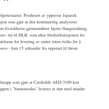
jertestarter. Produsert av ypperste Japansk
jon som gjør at den kontinuerlig analyserer
om livredderen gjennomfører hjerte-/lungeredning.
on» tid til HLR, som øker blodsirkulasjonen for
elsene for levering av støtet (uten risiko for å
osess - kun 15 sekunder fra oppstart til første
neknapp som gjør at Cardiolife AED-3100 kan
nappen i "barnemodus" leveres et støt med mindre