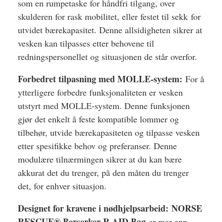
som en rumpetaske for håndfri tilgang, over
skulderen for rask mobilitet, eller festet til sekk for
utvidet bærekapasitet. Denne allsidigheten sikrer at
vesken kan tilpasses etter behovene til
redningspersonellet og situasjonen de står overfor.
Forbedret tilpasning med MOLLE-system:
For å
ytterligere forbedre funksjonaliteten er vesken
utstyrt med MOLLE-system. Denne funksjonen
gjør det enkelt å feste kompatible lommer og
tilbehør, utvide bærekapasiteten og tilpasse vesken
etter spesifikke behov og preferanser. Denne
modulære tilnærmingen sikrer at du kan bære
akkurat det du trenger, på den måten du trenger
det, for enhver situasjon.
Designet for kravene i nødhjelpsarbeid:
NORSE
RESCUE® Berserker R-AID Bag
er mer enn