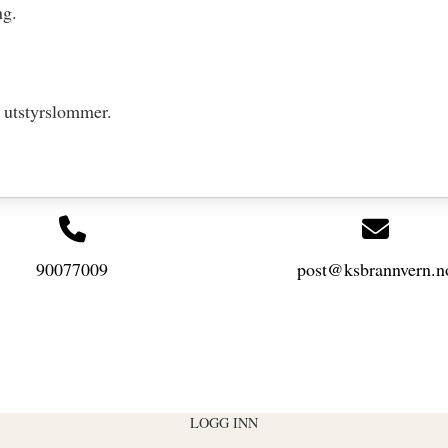
ng.
 utstyrslommer.
90077009
post@ksbrannvern.n
LOGG INN