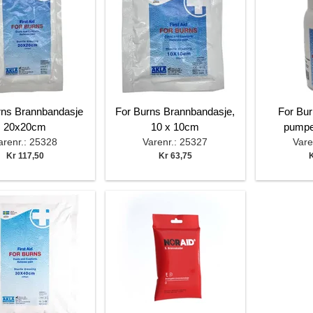
rns Brannbandasje
For Burns Brannbandasje,
For Bu
20x20cm
10 x 10cm
pumpe
arenr.: 25328
Varenr.: 25327
Vare
Kr 117,50
Kr 63,75
K