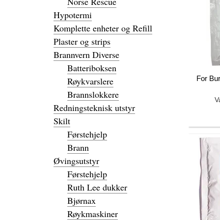
Norse Rescue
Hypotermi
Komplette enheter og Refill
Plaster og strips
Brannvern Diverse
Batteriboksen
For Bu
Røykvarslere
Brannslokkere
V
Redningsteknisk utstyr
Skilt
Førstehjelp
Brann
Øvingsutstyr
Førstehjelp
Ruth Lee dukker
Bjørnax
Røykmaskiner