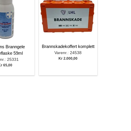
Brannskadekoffert komplett
rns Branngele
Varenr.: 24538
flaske 59ml
Kr 2.000,00
nr.: 25331
r 65,00